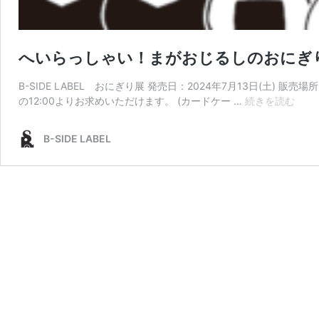
へいらっしゃい！まがおじるしのおにぎ
B-SIDE LABEL おにぎり展 発売日：2024年7月13日(土) 販売
へ
の12:00よりお求めいただけます。 (カードケー …
続きを読む
い
ら
B-SIDE LABEL
っ
し
ゃ
い！
ま
が
お
じ
る
し
の
お