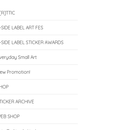
[R]TTIC
-SIDE LABEL ART FES
-SIDE LABEL STICKER AWARDS
veryday Small Art
ew Promotion!
HOP
TICKER ARCHIVE
EB SHOP