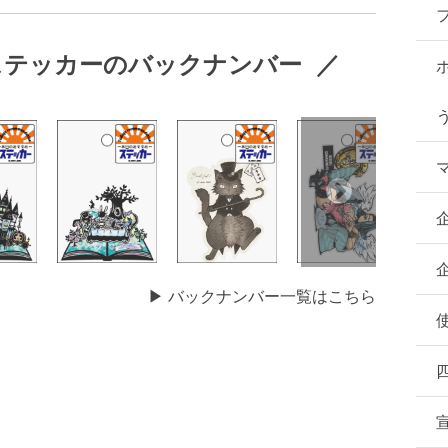
ステッカーのバックナンバー ／
▶︎ バックナンバー一覧はこちら