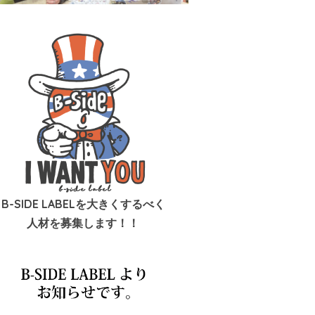
B-SIDE LABELを大きくするべく
人材を募集します！！