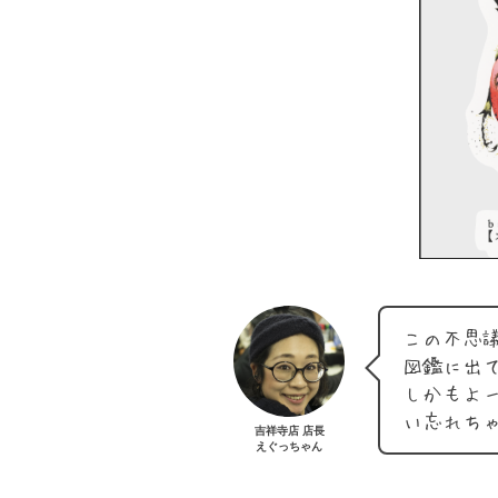
この不思
図鑑に出
しかもよ
い忘れち
吉祥寺店 店長
えぐっちゃん