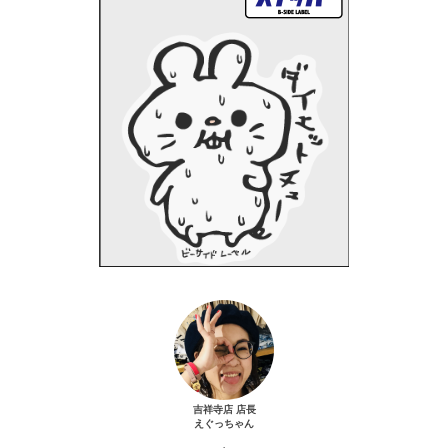
吉祥寺店 店長
えぐっちゃん