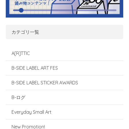
カテゴリ一覧
A[R]TTIC
B-SIDE LABEL ART FES
B-SIDE LABEL STICKER AWARDS
B-ログ
Everyday Small Art
New Promotion!