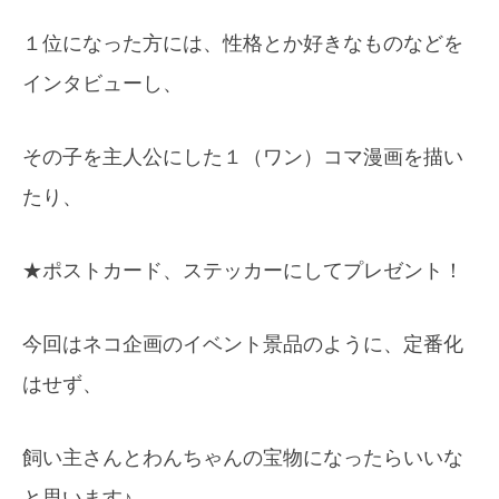
１位に
なった方
には、性格とか
好きなも
のなどを
イン
タビュー
し、
その
子を主人
公にした
１（ワン
）コマ漫
画を描い
たり、
★ポ
ストカー
ド、ステ
ッカーに
してプレ
ゼント！
今回はネコ企画のイベント景品のように、定番化
はせず、
飼い
主さんと
わんちゃ
んの宝物
になった
らいいな
と思い
ます♪