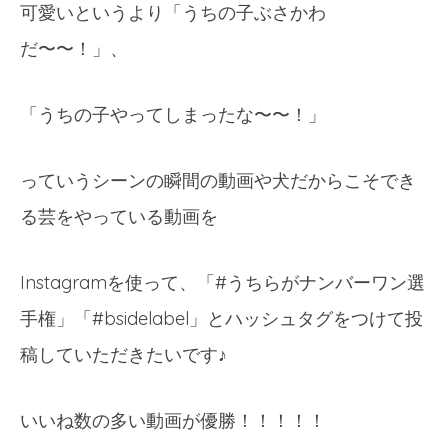
可愛いと
いうより
「うちの子ぶさか
わ
だ〜〜！」、
「うちの子
やってし
まったな〜〜！」
っていうシーン
の瞬間の
動画や犬
だからこ
そでき
る
芸をやっ
ている動
画を
In
stag
ramを
使って、「#うちらがナンバーワン選
手権」「#bsidelabel」とハッシュタグをつけて投
稿していただきたいです♪
いいね数
の多い動
画が優勝！！！！！