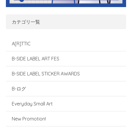
カテゴリ一覧
A[R]TTIC
B-SIDE LABEL ART FES
B-SIDE LABEL STICKER AWARDS
B-ログ
Everyday Small Art
New Promotion!