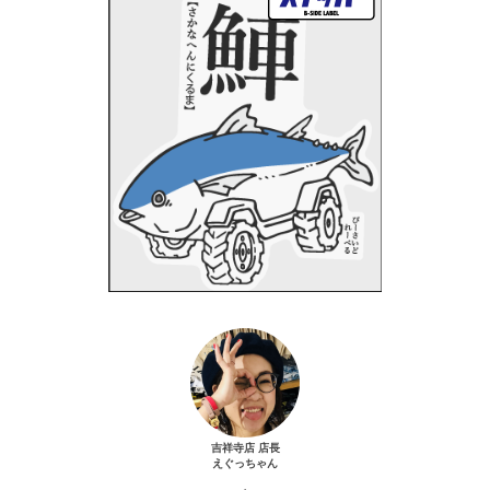
吉祥寺店 店長
えぐっちゃん