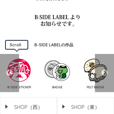
Scroll
B-SIDE LABELの作品
B-SIDE STICKER
BADGE
FELT BADGE
SHOP（西）
SHOP（東）