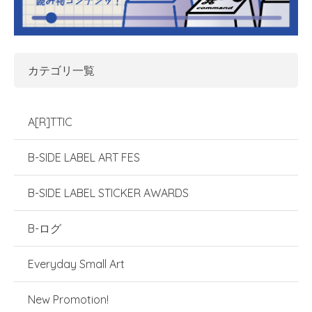
カテゴリ一覧
A[R]TTIC
B-SIDE LABEL ART FES
B-SIDE LABEL STICKER AWARDS
B-ログ
Everyday Small Art
New Promotion!