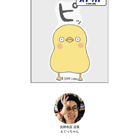
吉祥寺店 店長
えぐっちゃん