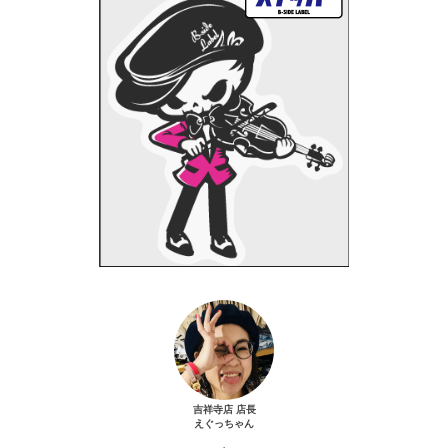
吉祥寺店 店長
えぐっちゃん