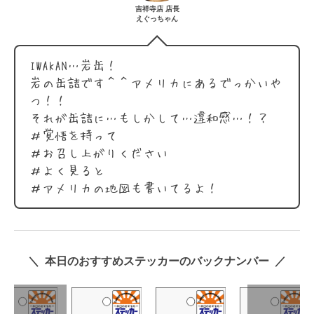
吉祥寺店 店長
えぐっちゃん
IWAKAN…岩缶！
岩の缶詰です＾＾アメリカにあるでっかいや
つ！！
それが缶詰に…もしかして…違和感…！？
＃覚悟を持って
＃お召し上がりください
＃よく見ると
＃アメリカの地図も書いてるよ！
＼ 本日のおすすめステッカーのバックナンバー ／