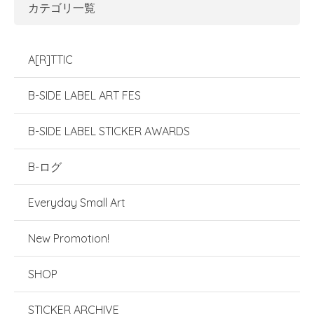
カテゴリ一覧
A[R]TTIC
B-SIDE LABEL ART FES
B-SIDE LABEL STICKER AWARDS
B-ログ
Everyday Small Art
New Promotion!
SHOP
STICKER ARCHIVE