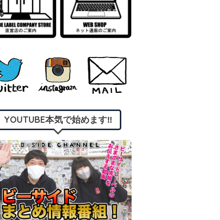
YOUTUBE本気で始めます‼︎