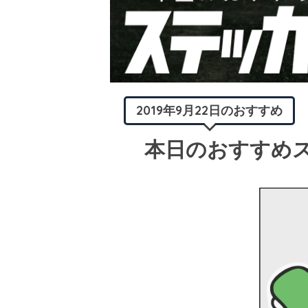
2019年9月22日のおすすめ
本日のおすすめ