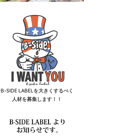
B-SIDE LABELを大きくするべく
人材を募集します！！