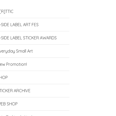
[R]TTIC
-SIDE LABEL ART FES
-SIDE LABEL STICKER AWARDS
veryday Small Art
ew Promotion!
HOP
TICKER ARCHIVE
EB SHOP