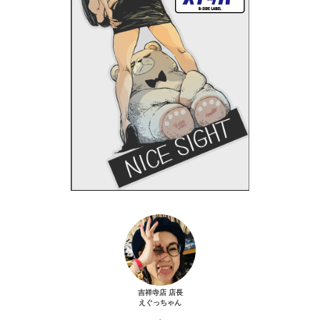
吉祥寺店 店長
えぐっちゃん