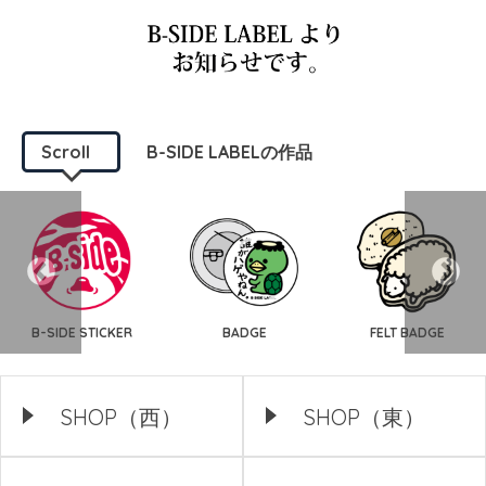
Scroll
B-SIDE LABELの作品
B-SIDE STICKER
BADGE
FELT BADGE
SHOP（西）
SHOP（東）