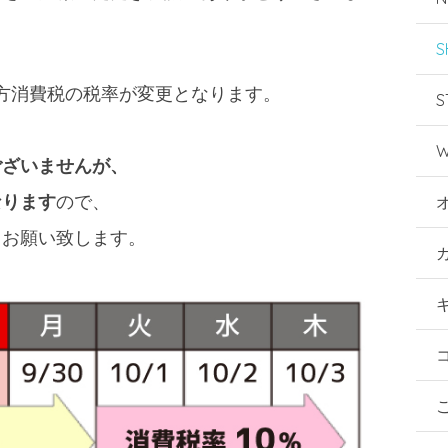
S
び地方消費税の税率が変更となります。
S
W
ございませんが、
なります
ので、
くお願い致します。