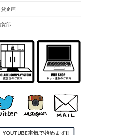
雑貨企画
雑貨部
YOUTUBE本気で始めます‼︎