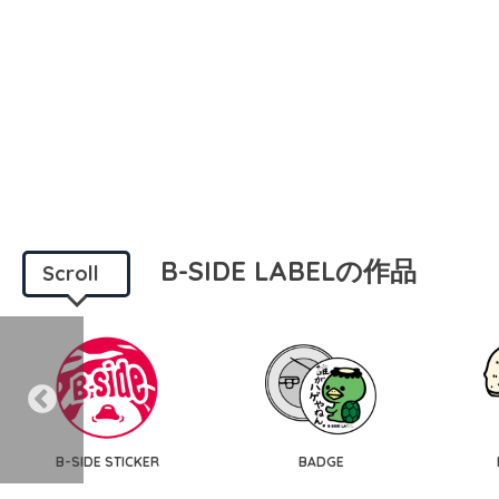
B-SIDE LABELの作品
Scroll
B-SIDE STICKER
BADGE