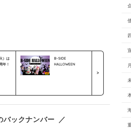
。
火）は
B-SIDE
周年！
HALLOWEEN
月
>
Pのバックナンバー ／