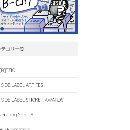
カテゴリ一覧
[R]TTIC
-SIDE LABEL ART FES
-SIDE LABEL STICKER AWARDS
veryday Small Art
ew Promotion!