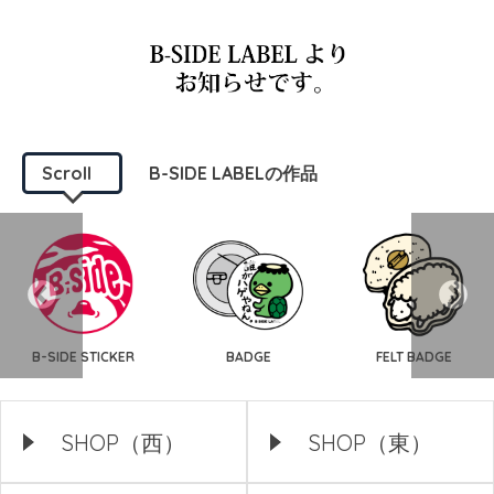
Scroll
B-SIDE LABELの作品
B-SIDE STICKER
BADGE
FELT BADGE
SHOP（西）
SHOP（東）