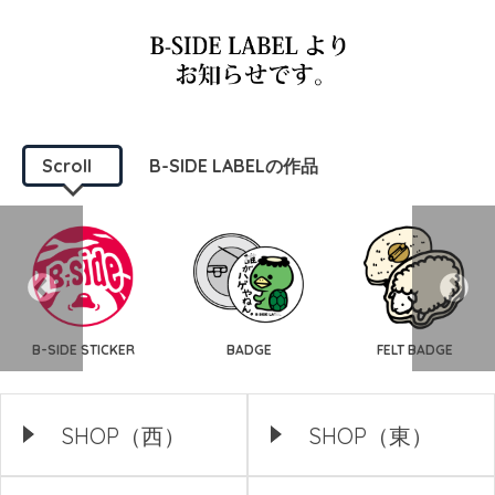
Scroll
B-SIDE LABELの作品
B-SIDE STICKER
BADGE
FELT BADGE
SHOP（西）
SHOP（東）