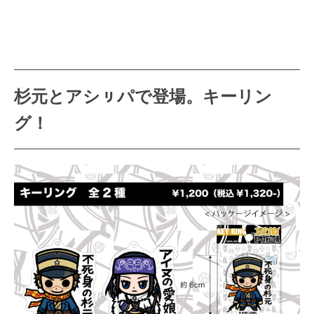
杉元とアシㇼパで登場。キーリン
グ！