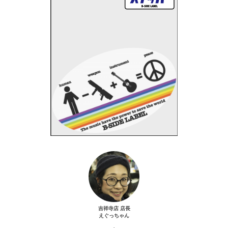
吉祥寺店 店長
えぐっちゃん