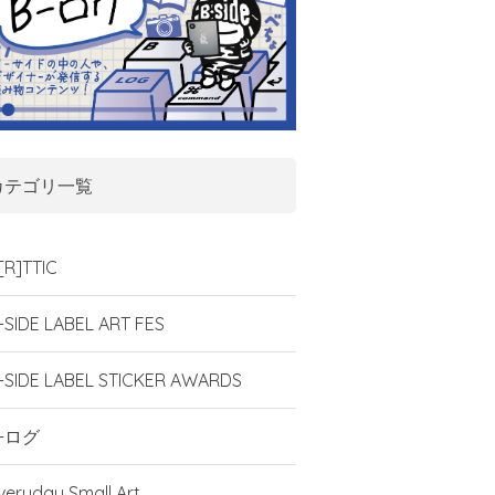
カテゴリ一覧
[R]TTIC
-SIDE LABEL ART FES
-SIDE LABEL STICKER AWARDS
-ログ
veryday Small Art