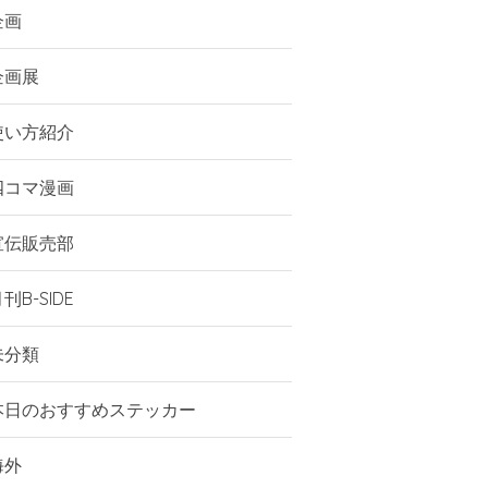
企画
企画展
使い方紹介
四コマ漫画
宣伝販売部
刊B-SIDE
未分類
本日のおすすめステッカー
海外