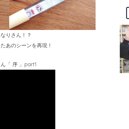
いなりさん！？
きたあのシーンを再現！
 序 」part1