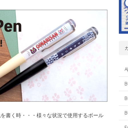
A
B
B
B
紙を書く時・・・様々な状況で使用するボール
E