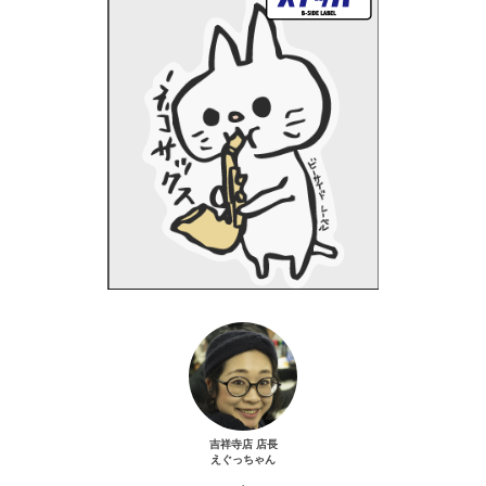
吉祥寺店 店長
えぐっちゃん