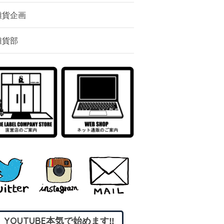
雑貨企画
雑貨部
YOUTUBE本気で始めます‼︎