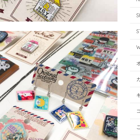
S
S
W