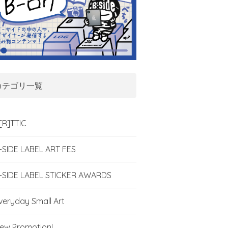
カテゴリ一覧
[R]TTIC
-SIDE LABEL ART FES
-SIDE LABEL STICKER AWARDS
veryday Small Art
ew Promotion!