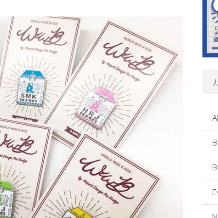
A
B
B
E
N