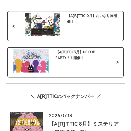
【A[R]TTIC10月】おいなり展開
催！
<
【A[R]TTIC3月】UP FOR
PARTY？！開催！
>
＼ A[R]TTICのバックナンバー ／
2026.07.18
【A[R]TTIC 8月】ミステリア