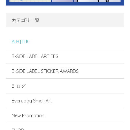
カテゴリ一覧
A[R]TTIC
B-SIDE LABEL ART FES
B-SIDE LABEL STICKER AWARDS
B-ログ
Everyday Small Art
New Promotion!