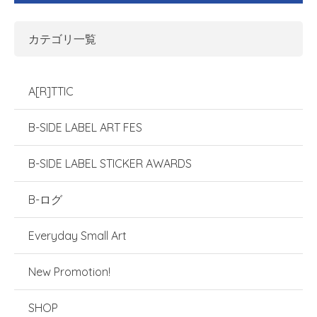
カテゴリ一覧
A[R]TTIC
B-SIDE LABEL ART FES
B-SIDE LABEL STICKER AWARDS
B-ログ
Everyday Small Art
New Promotion!
SHOP