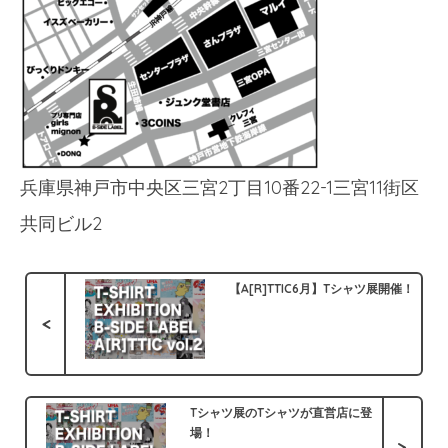
兵庫県神戸市中央区三宮2丁目10番22-1三宮11街区
共同ビル2
【A[R]TTIC6月】Tシャツ展開催！
<
Tシャツ展のTシャツが直営店に登
場！
>