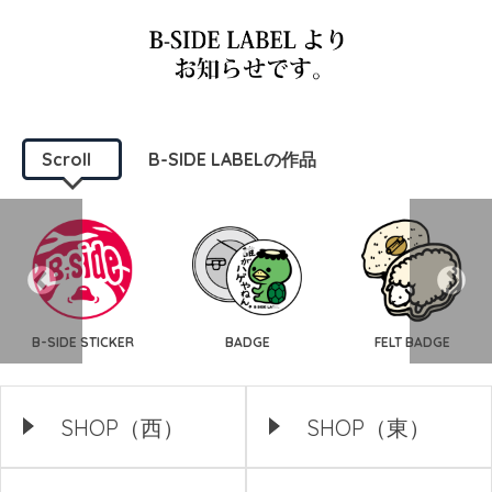
Scroll
B-SIDE LABELの作品
B-SIDE STICKER
BADGE
FELT BADGE
SHOP（西）
SHOP（東）