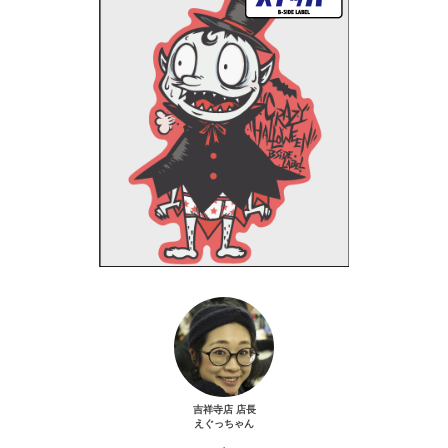
吉祥寺店 店長
えぐっちゃん