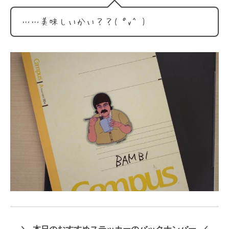
……美味しいかい？？( ﾟv^ )