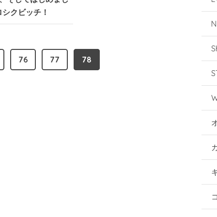
ロシクビッチ！
N
S
76
77
78
S
W