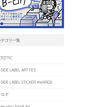
カテゴリ一覧
[R]TTIC
-SIDE LABEL ART FES
-SIDE LABEL STICKER AWARDS
-ログ
veryday Small Art