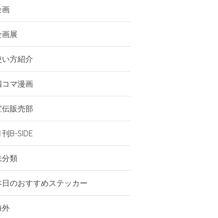
企画
企画展
使い方紹介
四コマ漫画
宣伝販売部
刊B-SIDE
未分類
本日のおすすめステッカー
海外