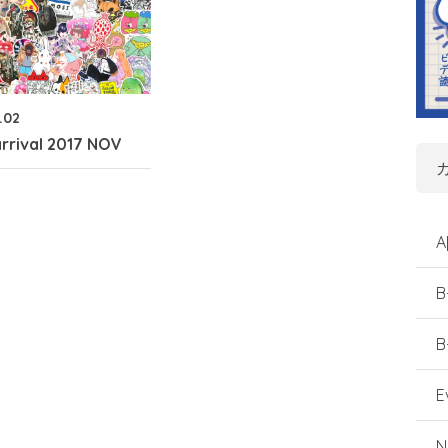
1.02
rrival 2017 NOV
A
B
B
E
N