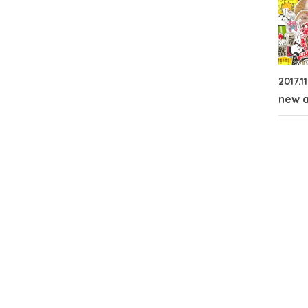
2017.1
new a