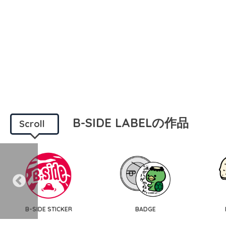
B-SIDE LABELの作品
Scroll
B-SIDE STICKER
BADGE