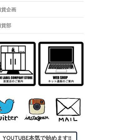
雑貨企画
雑貨部
YOUTUBE本気で始めます‼︎