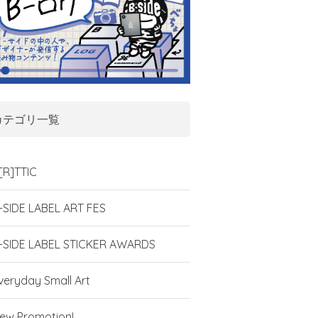
カテゴリ一覧
[R]TTIC
-SIDE LABEL ART FES
-SIDE LABEL STICKER AWARDS
veryday Small Art
ew Promotion!