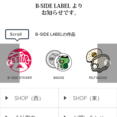
Scroll
B-SIDE LABELの作品
B-SIDE STICKER
BADGE
FELT BADGE
SHOP（西）
SHOP（東）