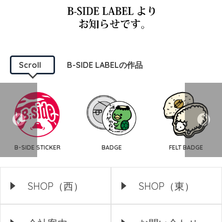
Scroll
B-SIDE LABELの作品
B-SIDE STICKER
BADGE
FELT BADGE
SHOP（西）
SHOP（東）