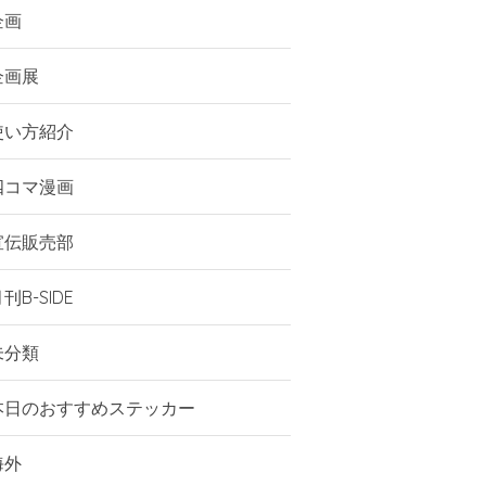
企画
企画展
使い方紹介
四コマ漫画
宣伝販売部
刊B-SIDE
未分類
本日のおすすめステッカー
海外