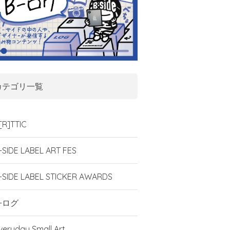
カテゴリ一覧
[R]TTIC
-SIDE LABEL ART FES
-SIDE LABEL STICKER AWARDS
-ログ
veryday Small Art