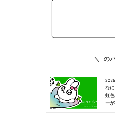
＼ の
2026
なに
虹色
ーが