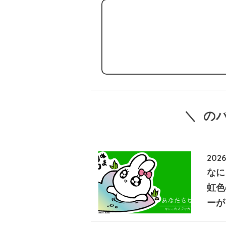
＼ の
2026
なに
虹色
ーが