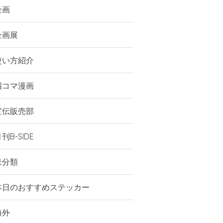
企画
企画展
使い方紹介
四コマ漫画
宣伝販売部
刊B-SIDE
未分類
本日のおすすめステッカー
海外