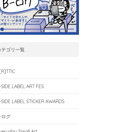
カテゴリ一覧
[R]TTIC
-SIDE LABEL ART FES
-SIDE LABEL STICKER AWARDS
-ログ
veryday Small Art