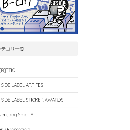
カテゴリ一覧
[R]TTIC
-SIDE LABEL ART FES
-SIDE LABEL STICKER AWARDS
veryday Small Art
ew Promotion!