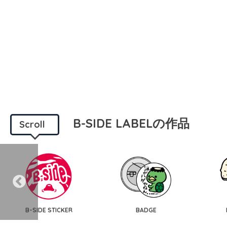
B-SIDE LABELの作品
Scroll
B-SIDE STICKER
BADGE