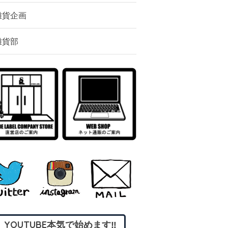
雑貨企画
雑貨部
YOUTUBE本気で始めます‼︎