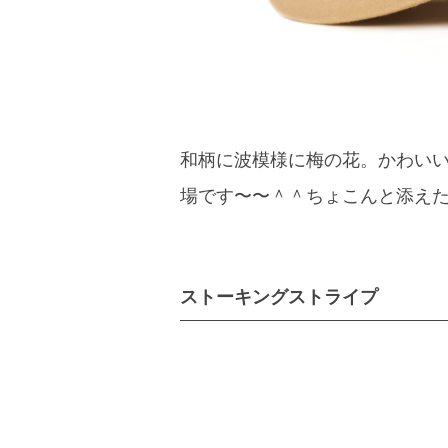
和柄に波模様に梅の花。かわい
場です〜〜＾＾ちょこんと添え
ストーキングストライプ