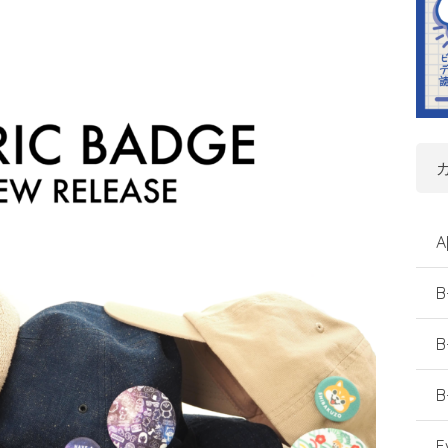
A
B
B
B
E