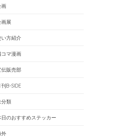
企画
企画展
使い方紹介
四コマ漫画
宣伝販売部
刊B-SIDE
未分類
本日のおすすめステッカー
海外