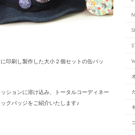
N
S
S
W
布に印刷し製作した大小２個セットの缶バッ
ァッションに溶け込み、トータルコーディネー
ックバッジをご紹介いたします♪