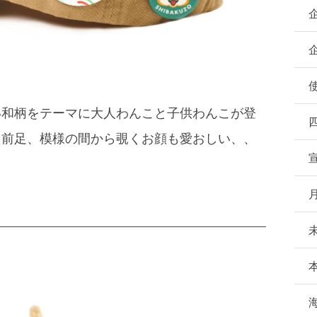
い和柄をテーマに大人わんこと子供わんこが登
た前足、模様の間から覗くお顔も愛おしい、、
月