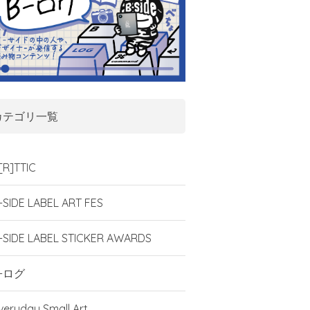
カテゴリ一覧
[R]TTIC
-SIDE LABEL ART FES
-SIDE LABEL STICKER AWARDS
-ログ
veryday Small Art