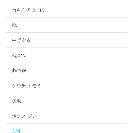
カキウチ ヒロシ
Kei
中野夕衣
Ayato.
jbstyle.
シウチ トモミ
嗟助
ホシノ ジン
7.7.4