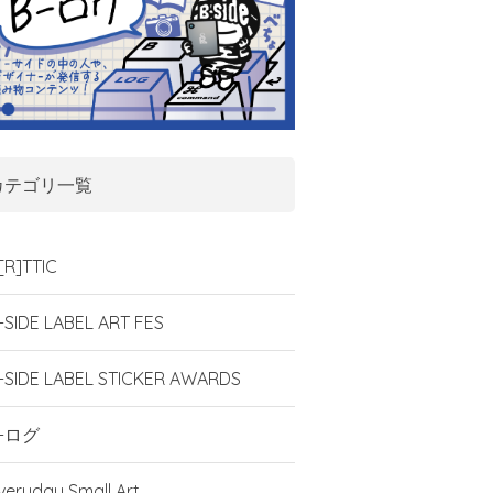
カテゴリ一覧
[R]TTIC
-SIDE LABEL ART FES
-SIDE LABEL STICKER AWARDS
-ログ
veryday Small Art