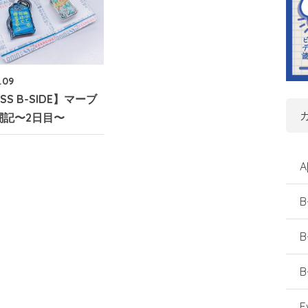
1.09
ESS B-SIDE】マーブ
闘記〜2日目〜
A
B
B
B
E