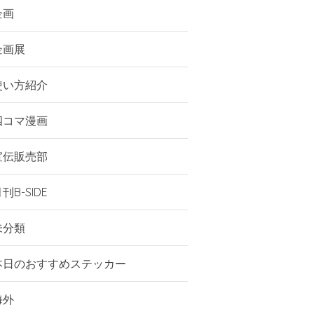
企画
企画展
使い方紹介
四コマ漫画
宣伝販売部
刊B-SIDE
未分類
本日のおすすめステッカー
海外